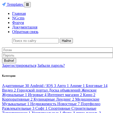
Templates
Главная
NGcms
Форум
Документация
Обратная связь
Найти
Войти!
Зарегистрироваться
Забыли пароль?
Категории
Адаптивные
30
Android / IOS
3
Авто
1
Аниме
1
Блоговые
14
Видео
2
Городской портал
Доска объявлений
Женские
Журнальные
1
Игровые
4
Интернет магазин
2
Кино
2
Корпоративные
2
Кулинарные
Лендинг
2
Медицинские
Музыкальные
1
Недвижимость
Новостные
7
Портфолио
Развлекательные
3
Софт
1
Спортивные
Строительные
Турестические
1
Универсальные
1
Фото
Админ-панель
3