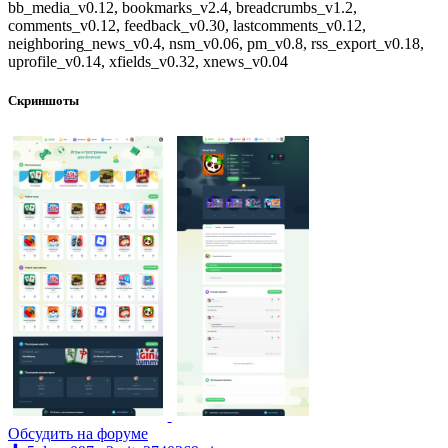
bb_media_v0.12, bookmarks_v2.4, breadcrumbs_v1.2,
comments_v0.12, feedback_v0.30, lastcomments_v0.12,
neighboring_news_v0.4, nsm_v0.06, pm_v0.8, rss_export_v0.18,
uprofile_v0.14, xfields_v0.32, xnews_v0.04
Скриншоты
Обсудить на форуме