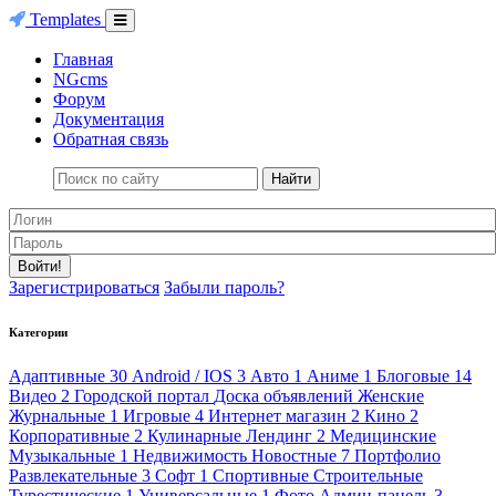
Templates
Главная
NGcms
Форум
Документация
Обратная связь
Найти
Войти!
Зарегистрироваться
Забыли пароль?
Категории
Адаптивные
30
Android / IOS
3
Авто
1
Аниме
1
Блоговые
14
Видео
2
Городской портал
Доска объявлений
Женские
Журнальные
1
Игровые
4
Интернет магазин
2
Кино
2
Корпоративные
2
Кулинарные
Лендинг
2
Медицинские
Музыкальные
1
Недвижимость
Новостные
7
Портфолио
Развлекательные
3
Софт
1
Спортивные
Строительные
Турестические
1
Универсальные
1
Фото
Админ-панель
3