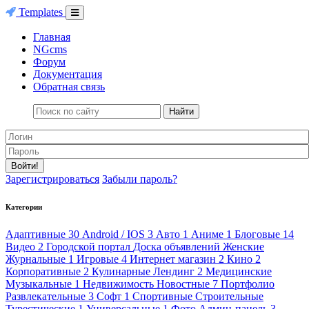
Templates
Главная
NGcms
Форум
Документация
Обратная связь
Найти
Войти!
Зарегистрироваться
Забыли пароль?
Категории
Адаптивные
30
Android / IOS
3
Авто
1
Аниме
1
Блоговые
14
Видео
2
Городской портал
Доска объявлений
Женские
Журнальные
1
Игровые
4
Интернет магазин
2
Кино
2
Корпоративные
2
Кулинарные
Лендинг
2
Медицинские
Музыкальные
1
Недвижимость
Новостные
7
Портфолио
Развлекательные
3
Софт
1
Спортивные
Строительные
Турестические
1
Универсальные
1
Фото
Админ-панель
3