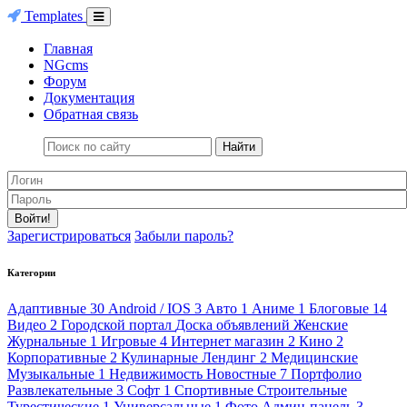
Templates
Главная
NGcms
Форум
Документация
Обратная связь
Найти
Войти!
Зарегистрироваться
Забыли пароль?
Категории
Адаптивные
30
Android / IOS
3
Авто
1
Аниме
1
Блоговые
14
Видео
2
Городской портал
Доска объявлений
Женские
Журнальные
1
Игровые
4
Интернет магазин
2
Кино
2
Корпоративные
2
Кулинарные
Лендинг
2
Медицинские
Музыкальные
1
Недвижимость
Новостные
7
Портфолио
Развлекательные
3
Софт
1
Спортивные
Строительные
Турестические
1
Универсальные
1
Фото
Админ-панель
3