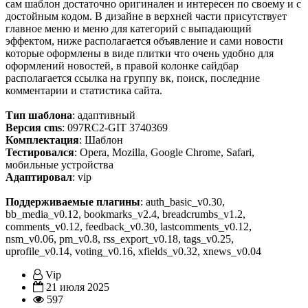
сам шаблон достаточно оригинален и интересен по своему и с
достойным кодом. В дизайне в верхней части присутствует
главное меню и меню для категорий с выпадающий
эффектом, ниже располагается объявление и сами новости
которые оформлены в виде плитки что очень удобно для
оформлений новостей, в правой колонке сайдбар
располагается ссылка на группу вк, поиск, последние
комментарии и статистика сайта.
Тип шаблона
: адаптивный
Версия cms
: 097RC2-GIT 3740369
Комплектация
: Шаблон
Тестировался
: Opera, Mozilla, Google Chrome, Safari,
мобильные устройства
Адаптировал
: vip
Поддерживаемые плагины
: auth_basic_v0.30,
bb_media_v0.12, bookmarks_v2.4, breadcrumbs_v1.2,
comments_v0.12, feedback_v0.30, lastcomments_v0.12,
nsm_v0.06, pm_v0.8, rss_export_v0.18, tags_v0.25,
uprofile_v0.14, voting_v0.16, xfields_v0.32, xnews_v0.04
Vip
21 июля 2025
597