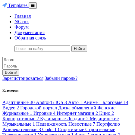
Templates
Главная
NGcms
Форум
Документация
Обратная связь
Найти
Войти!
Зарегистрироваться
Забыли пароль?
Категории
Адаптивные
30
Android / IOS
3
Авто
1
Аниме
1
Блоговые
14
Видео
2
Городской портал
Доска объявлений
Женские
Журнальные
1
Игровые
4
Интернет магазин
2
Кино
2
Корпоративные
2
Кулинарные
Лендинг
2
Медицинские
Музыкальные
1
Недвижимость
Новостные
7
Портфолио
Развлекательные
3
Софт
1
Спортивные
Строительные
Турестические
1
Универсальные
1
Фото
Админ-панель
3