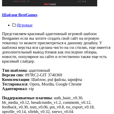
Шаблон BestGames
Игровые
Представляем красивый адаптивный игровой шаблон
Bestgames если вы хотите создать свой сайт на игровую
тематику то можете присмотреться к данному дизайну. У
шаблона верстка вся сделана чисто на css стилях, еще имеется
дополнительный вывод блоков как последние обзоры,
новости, популярное на сайте и естественно также еще есть
красивый слайдер.
Тип шаблона
: адаптивный
Версия cms
: 097RC2-GIT 3740369
Комплектация
: Шаблон, psd файлы, шрифты
Тестировался
: Opera, Mozilla, Google Chrome
Адаптировал
: vip
Поддерживаемые плагины
: auth_basic_v0.30,
bb_media_v0.12, breadcrumbs_v1.2, comments_v0.12,
feedback_v0.30, nsm_v0.06, pm_v0.8, rss_export_v0.18,
uprofile_v0.14, xfields_v0.32, xnews_v0.04