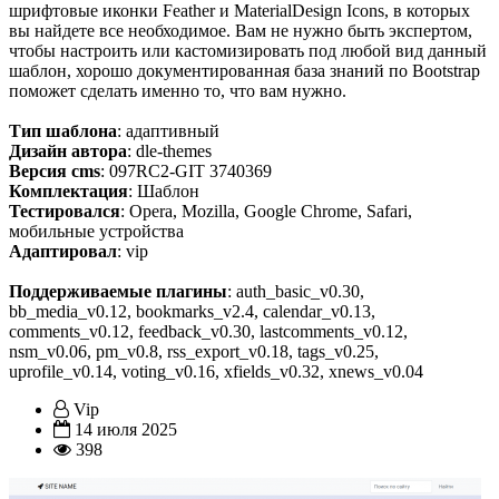
шрифтовые иконки Feather и MaterialDesign Icons, в которых
вы найдете все необходимое. Вам не нужно быть экспертом,
чтобы настроить или кастомизировать под любой вид данный
шаблон, хорошо документированная база знаний по Bootstrap
поможет сделать именно то, что вам нужно.
Тип шаблона
: адаптивный
Дизайн автора
: dle-themes
Версия cms
: 097RC2-GIT 3740369
Комплектация
: Шаблон
Тестировался
: Opera, Mozilla, Google Chrome, Safari,
мобильные устройства
Адаптировал
: vip
Поддерживаемые плагины
: auth_basic_v0.30,
bb_media_v0.12, bookmarks_v2.4, calendar_v0.13,
comments_v0.12, feedback_v0.30, lastcomments_v0.12,
nsm_v0.06, pm_v0.8, rss_export_v0.18, tags_v0.25,
uprofile_v0.14, voting_v0.16, xfields_v0.32, xnews_v0.04
Vip
14 июля 2025
398