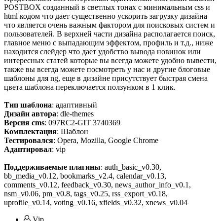
POSTBOX созданный в светлых тонах с минимальным css и
html кодом что дает существенно ускорить загрузку дизайна
что является очень важным фактором для поисковых систем и
пользователей. В верхней части дизайна располагается поиск,
главное меню с выпадающим эффектом, профиль и т.д., ниже
находится слейдер что дает удобство вывода новинок или
интересных статей которые вы всегда можете удобно вывести,
также вы всегда можете посмотреть у нас и другие блоговые
шаблоны для ng, еще в дизайне присутствует быстрая смена
цвета шаблона переключается ползунком в 1 клик.
Тип шаблона
: адаптивный
Дизайн автора
: dle-themes
Версия cms
: 097RC2-GIT 3740369
Комплектация
: Шаблон
Тестировался
: Opera, Mozilla, Google Chrome
Адаптировал
: vip
Поддерживаемые плагины
: auth_basic_v0.30,
bb_media_v0.12, bookmarks_v2.4, calendar_v0.13,
comments_v0.12, feedback_v0.30, news_author_info_v0.1,
nsm_v0.06, pm_v0.8, tags_v0.25, rss_export_v0.18,
uprofile_v0.14, voting_v0.16, xfields_v0.32, xnews_v0.04
Vip