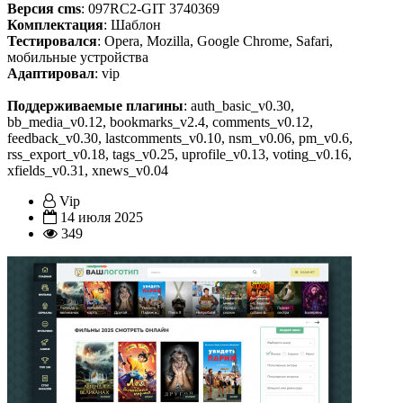
Версия cms
: 097RC2-GIT 3740369
Комплектация
: Шаблон
Тестировался
: Opera, Mozilla, Google Chrome, Safari,
мобильные устройства
Адаптировал
: vip
Поддерживаемые плагины
: auth_basic_v0.30,
bb_media_v0.12, bookmarks_v2.4, comments_v0.12,
feedback_v0.30, lastcomments_v0.10, nsm_v0.06, pm_v0.6,
rss_export_v0.18, tags_v0.25, uprofile_v0.13, voting_v0.16,
xfields_v0.31, xnews_v0.04
Vip
14 июля 2025
349