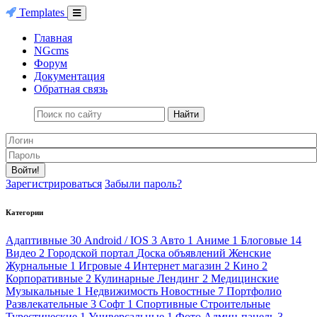
Templates
Главная
NGcms
Форум
Документация
Обратная связь
Найти
Войти!
Зарегистрироваться
Забыли пароль?
Категории
Адаптивные
30
Android / IOS
3
Авто
1
Аниме
1
Блоговые
14
Видео
2
Городской портал
Доска объявлений
Женские
Журнальные
1
Игровые
4
Интернет магазин
2
Кино
2
Корпоративные
2
Кулинарные
Лендинг
2
Медицинские
Музыкальные
1
Недвижимость
Новостные
7
Портфолио
Развлекательные
3
Софт
1
Спортивные
Строительные
Турестические
1
Универсальные
1
Фото
Админ-панель
3