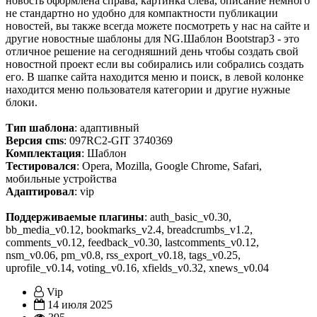
новость оформлена справа, картинка слева, описание немного
не стандартно но удобно для компактности публикации
новостей, вы также всегда можете посмотреть у нас на сайте и
другие новостные шаблоны для NG.Шаблон Bootstrap3 - это
отличное решение на сегодняшний день чтобы создать свой
новостной проект если вы собирались или собрались создать
его. В шапке сайта находится меню и поиск, в левой колонке
находится меню пользователя категории и другие нужные
блоки.
Тип шаблона
: адаптивный
Версия cms
: 097RC2-GIT 3740369
Комплектация
: Шаблон
Тестировался
: Opera, Mozilla, Google Chrome, Safari,
мобильные устройства
Адаптировал
: vip
Поддерживаемые плагины
: auth_basic_v0.30,
bb_media_v0.12, bookmarks_v2.4, breadcrumbs_v1.2,
comments_v0.12, feedback_v0.30, lastcomments_v0.12,
nsm_v0.06, pm_v0.8, rss_export_v0.18, tags_v0.25,
uprofile_v0.14, voting_v0.16, xfields_v0.32, xnews_v0.04
Vip
14 июля 2025