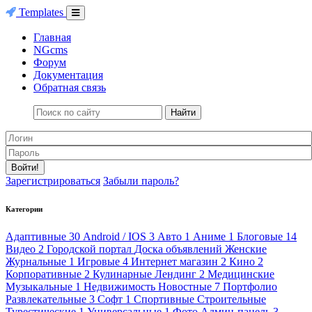
Templates
Главная
NGcms
Форум
Документация
Обратная связь
Найти
Войти!
Зарегистрироваться
Забыли пароль?
Категории
Адаптивные
30
Android / IOS
3
Авто
1
Аниме
1
Блоговые
14
Видео
2
Городской портал
Доска объявлений
Женские
Журнальные
1
Игровые
4
Интернет магазин
2
Кино
2
Корпоративные
2
Кулинарные
Лендинг
2
Медицинские
Музыкальные
1
Недвижимость
Новостные
7
Портфолио
Развлекательные
3
Софт
1
Спортивные
Строительные
Турестические
1
Универсальные
1
Фото
Админ-панель
3