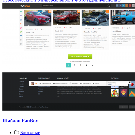
Шаблон FanBox
Блоговые