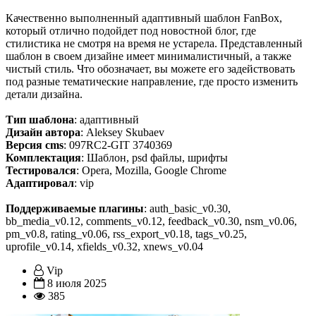
Качественно выполненный адаптивный шаблон FanBox,
который отлично подойдет под новостной блог, где
стилистика не смотря на время не устарела. Представленный
шаблон в своем дизайне имеет минималистичный, а также
чистый стиль. Что обозначает, вы можете его задействовать
под разные тематические направление, где просто изменить
детали дизайна.
Тип шаблона
: адаптивный
Дизайн автора
: Aleksey Skubaev
Версия cms
: 097RC2-GIT 3740369
Комплектация
: Шаблон, psd файлы, шрифты
Тестировался
: Opera, Mozilla, Google Chrome
Адаптировал
: vip
Поддерживаемые плагины
: auth_basic_v0.30,
bb_media_v0.12, comments_v0.12, feedback_v0.30, nsm_v0.06,
pm_v0.8, rating_v0.06, rss_export_v0.18, tags_v0.25,
uprofile_v0.14, xfields_v0.32, xnews_v0.04
Vip
8 июля 2025
385