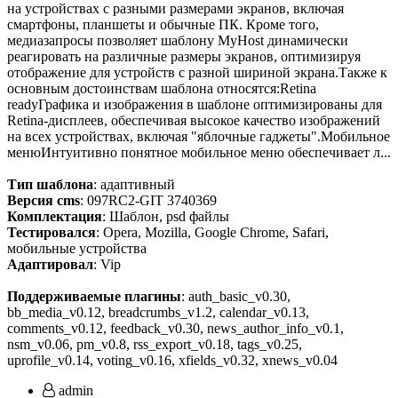
на устройствах с разными размерами экранов, включая
смартфоны, планшеты и обычные ПК. Кроме того,
медиазапросы позволяет шаблону MyHost динамически
реагировать на различные размеры экранов, оптимизируя
отображение для устройств с разной шириной экрана.Также к
основным достоинствам шаблона относятся:Retina
readyГрафика и изображения в шаблоне оптимизированы для
Retina-дисплеев, обеспечивая высокое качество изображений
на всех устройствах, включая "яблочные гаджеты".Мобильное
менюИнтуитивно понятное мобильное меню обеспечивает л...
Тип шаблона
: адаптивный
Версия cms
: 097RC2-GIT 3740369
Комплектация
: Шаблон, psd файлы
Тестировался
: Opera, Mozilla, Google Chrome, Safari,
мобильные устройства
Адаптировал
: Vip
Поддерживаемые плагины
: auth_basic_v0.30,
bb_media_v0.12, breadcrumbs_v1.2, calendar_v0.13,
comments_v0.12, feedback_v0.30, news_author_info_v0.1,
nsm_v0.06, pm_v0.8, rss_export_v0.18, tags_v0.25,
uprofile_v0.14, voting_v0.16, xfields_v0.32, xnews_v0.04
admin