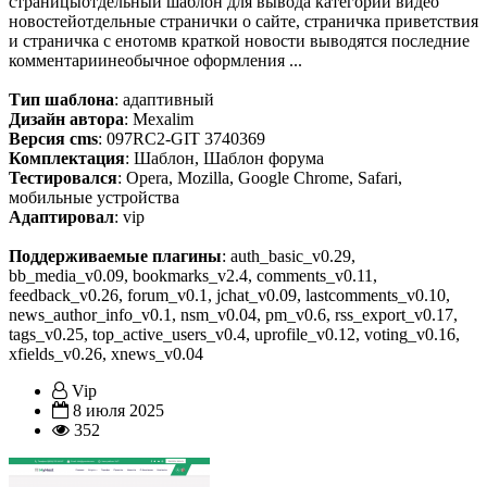
страницыотдельный шаблон для вывода категории видео
новостейотдельные странички о сайте, страничка приветствия
и страничка с енотомв краткой новости выводятся последние
комментариинеобычное оформления ...
Тип шаблона
: адаптивный
Дизайн автора
: Mexalim
Версия cms
: 097RC2-GIT 3740369
Комплектация
: Шаблон, Шаблон форума
Тестировался
: Opera, Mozilla, Google Chrome, Safari,
мобильные устройства
Адаптировал
: vip
Поддерживаемые плагины
: auth_basic_v0.29,
bb_media_v0.09, bookmarks_v2.4, comments_v0.11,
feedback_v0.26, forum_v0.1, jchat_v0.09, lastcomments_v0.10,
news_author_info_v0.1, nsm_v0.04, pm_v0.6, rss_export_v0.17,
tags_v0.25, top_active_users_v0.4, uprofile_v0.12, voting_v0.16,
xfields_v0.26, xnews_v0.04
Vip
8 июля 2025
352