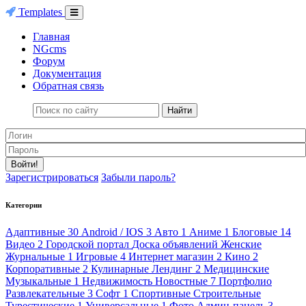
Templates
Главная
NGcms
Форум
Документация
Обратная связь
Найти
Войти!
Зарегистрироваться
Забыли пароль?
Категории
Адаптивные
30
Android / IOS
3
Авто
1
Аниме
1
Блоговые
14
Видео
2
Городской портал
Доска объявлений
Женские
Журнальные
1
Игровые
4
Интернет магазин
2
Кино
2
Корпоративные
2
Кулинарные
Лендинг
2
Медицинские
Музыкальные
1
Недвижимость
Новостные
7
Портфолио
Развлекательные
3
Софт
1
Спортивные
Строительные
Турестические
1
Универсальные
1
Фото
Админ-панель
3