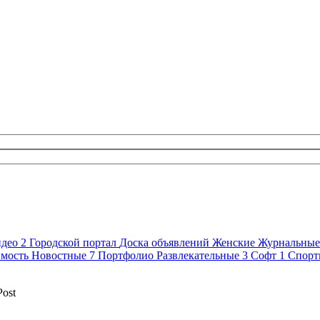
идео
2
Городской портал
Доска объявлений
Женские
Журнальны
мость
Новостные
7
Портфолио
Развлекательные
3
Софт
1
Спор
Post