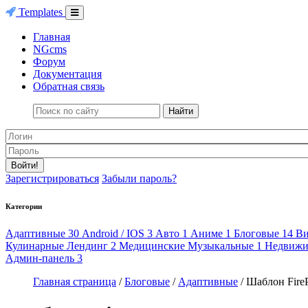
Templates
Главная
NGcms
Форум
Документация
Обратная связь
Найти
Войти!
Зарегистрироваться
Забыли пароль?
Категории
Адаптивные
30
Android / IOS
3
Авто
1
Аниме
1
Блоговые
14
В
Кулинарные
Лендинг
2
Медицинские
Музыкальные
1
Недвижи
Админ-панель
3
Главная страница
/
Блоговые
/
Адаптивные
/ Шаблон Fire