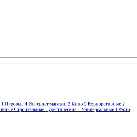
е
1
Игровые
4
Интернет магазин
2
Кино
2
Корпоративные
2
тивные
Строительные
Турестические
1
Универсальные
1
Фото