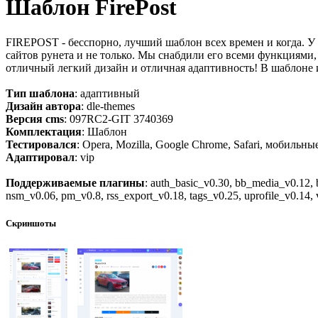
Шаблон FirePost
FIREPOST - бесспорно, лучший шаблон всех времен и когда. У 
сайтов рунета и не только. Мы снабдили его всеми функциями,
отличный легкий дизайн и отличная адаптивность! В шаблоне 
Тип шаблона
: адаптивный
Дизайн автора
: dle-themes
Версия cms
: 097RC2-GIT 3740369
Комплектация
: Шаблон
Тестировался
: Opera, Mozilla, Google Chrome, Safari, мобильны
Адаптировал
: vip
Поддерживаемые плагины
: auth_basic_v0.30, bb_media_v0.12,
nsm_v0.06, pm_v0.8, rss_export_v0.18, tags_v0.25, uprofile_v0.14,
Скриншоты