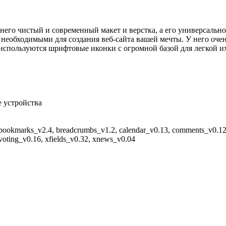
него чистый и современный макет и верстка, а его универсально
 необходимыми для создания веб-сайта вашей мечты. У него оче
используются шрифтовые иконки с огромной базой для легкой и
е устройства
 bookmarks_v2.4, breadcrumbs_v1.2, calendar_v0.13, comments_v0.12
 voting_v0.16, xfields_v0.32, xnews_v0.04